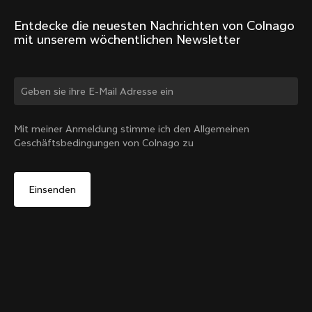
Entdecke die neuesten Nachrichten von Colnago 
mit unserem wöchentlichen Newsletter
Land ändern?
Mit meiner Anmeldung stimme ich den Allgemeinen
Geschäftsbedingungen von Colnago zu
Ja, weiter auf der Website von Deutschland
Y1Rs Unterrohr-Flaschenhalter
Von:
€60
Nein, auf der Vereinigte Staaten-Website bleiben
In den Warenkorb
Wähle ein anderes Land
legen