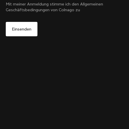
Mit meiner Anmeldung stimme ich den Allgemeinen
Geschäftsbedingungen von Colnago zu
Ja, weiter auf der Website von Deutschland
Colnago Carbon Flaschenhalter
Von:
€51
Nein, auf der Vereinigte Staaten-Website bleiben
In den Warenkorb
Wähle ein anderes Land
legen