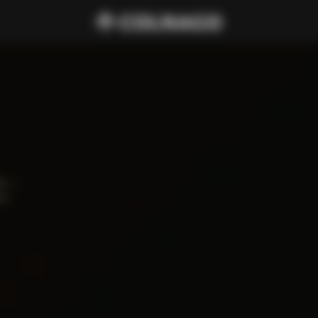
s — 
en.