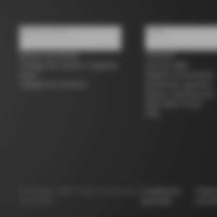
Quiénes somos
Ayuda
Buscar una tienda
Contacto
Colnago de ocasión y segunda
Guía de tallas
mano
Registro de bicicletas
Trabaja con nosotros
Asistencia y garantía
Envíos y devoluciones
B2B Client Portal
FAQ
©
Colnago
2026
Todos los derechos
Condiciones
Políti
reservados
generales
privac