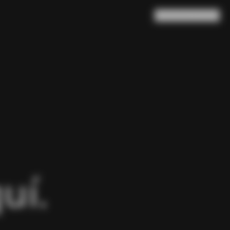
Buscar en
Cesta
(
0
)
uí.