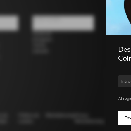
Redes sociales
Facebook
Instagram
Twitter
Desc
LinkedIn
Col
¿Cam
Al reg
ca de
Política de
Whistleblowing
Privacy
Modello
idad
cookies
Whistleblowing
231