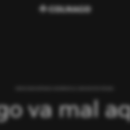
HEMOS ENCONTRADO UN ERROR AL CARGAR ESTA PÁGINA.
go va mal aq