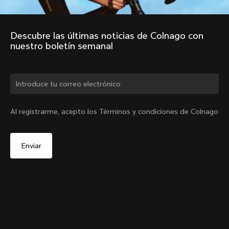
Descubre las últimas noticias de Colnago con 
nuestro boletín semanal
¿Cambiar de país?
Al registrarme, acepto los Términos y condiciones de Colnago
Sí, continúa en el sitio web de Colombia.
Windjacket
De
COP 1,486,000
No, permanecer en el sitio web de Estados Unidos
Elige otro país
Size
Añadir al carrito