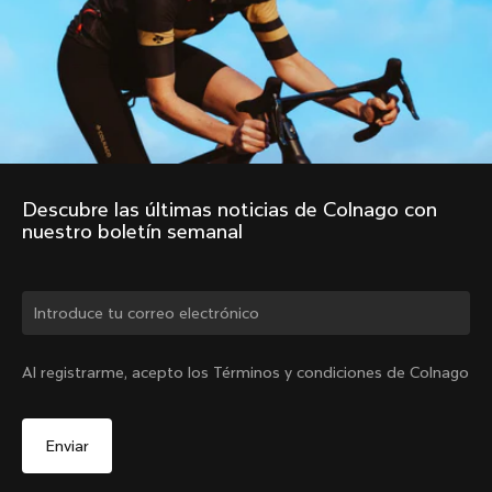
Descubre las últimas noticias de Colnago con 
nuestro boletín semanal
¿Cambiar de país?
Al registrarme, acepto los Términos y condiciones de Colnago
Sí, continúa en el sitio web de Colombia.
Chaleco cortavientos
De
COP 1,189,000
No, permanecer en el sitio web de Estados Unidos
Elige otro país