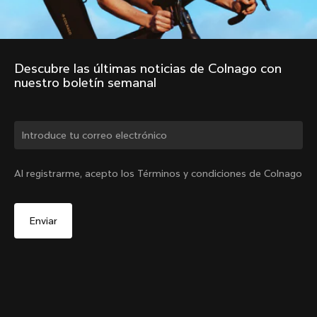
Descubre las últimas noticias de Colnago con 
nuestro boletín semanal
¿Cambiar de país?
Al registrarme, acepto los Términos y condiciones de Colnago
Sí, continúa en el sitio web de Colombia.
Piezas de dirección CC.01 – Tapón superior + Tornillo
De
COP 335,000
No, permanecer en el sitio web de Estados Unidos
Agotado -
Elige otro país
notifiqueme