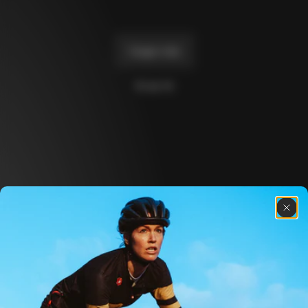
+
1
+
2
Cargar más
10 de 14
Descubre las últimas noticias de la familia 
Colnago con nuestro boletín semanal
Quiénes somos
Buscar una tienda