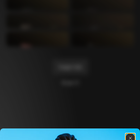
Mexico TT
Master
1980
1983
Arabesque
Oval CX
1983
1983
Master Krono
Master Pista Equilateral
1984
1985
Cargar más
10 de 71
Descubre las últimas noticias de la familia 