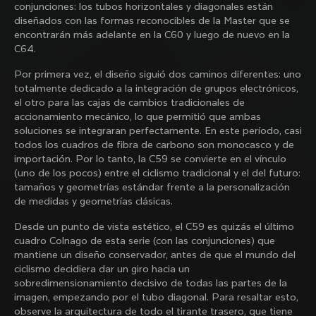
conjunciones: los tubos horizontales y diagonales están
Colnago con nuestro boletín semanal
diseñados con las formas reconocibles de la Master que se
encontrarán más adelante en la C60 y luego de nuevo en la
C64.
Quiénes somos
Por primera vez, el diseño siguió dos caminos diferentes: uno
totalmente dedicado a la integración de grupos electrónicos,
Buscar una tienda
el otro para las cajas de cambios tradicionales de
Ayuda
Colnago de ocasión y segunda mano
accionamiento mecánico, lo que permitió que ambas
Trabaja con nosotros
soluciones se integraran perfectamente. En este período, casi
Contacto
todos los cuadros de fibra de carbono son monocasco y de
Redes sociales
Guía de tallas
importación. Por lo tanto, la C59 se convierte en el vínculo
Registro de bicicletas
Facebook
(uno de los pocos) entre el ciclismo tradicional y el del futuro:
Asistencia y garantía
Instagram
tamaños y geometrías estándar frente a la personalización
Envíos y devoluciones
Twitter
México
|
Español
de medidas y geometrías clásicas.
B2B Client Portal
Descubre las últimas noticias de Colnago con 
LinkedIn
FAQ
nuestro boletín semanal
Desde un punto de vista estético, el C59 es quizás el último
cuadro Colnago de esta serie (con las conjunciones) que
Condiciones generales
mantiene un diseño conservador, antes de que el mundo del
Política de privacidad
ciclismo decidiera dar un giro hacia un
¿Cambiar de país?
Política de cookies
sobredimensionamiento decisivo de todas las partes de la
Whistleblowing
imagen, empezando por el tubo diagonal. Para resaltar esto,
Privacy Whistleblowing
observe la arquitectura de todo el tirante trasero, que tiene
Al registrarme, acepto los Términos y condiciones de Colnago