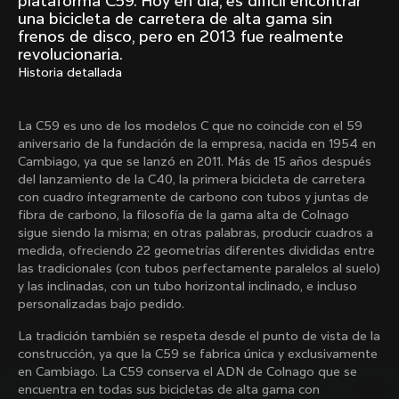
plataforma C59. Hoy en día, es difícil encontrar
Mexico TT
Master
una bicicleta de carretera de alta gama sin
1980
1983
frenos de disco, pero en 2013 fue realmente
revolucionaria.
Arabesque
Oval CX
Historia detallada
1983
1983
Master Krono
Master Pista Equilateral
1984
1985
La C59 es uno de los modelos C que no coincide con el 59
aniversario de la fundación de la empresa, nacida en 1954 en
Cambiago, ya que se lanzó en 2011. Más de 15 años después
del lanzamiento de la C40, la primera bicicleta de carretera
Cargar más
con cuadro íntegramente de carbono con tubos y juntas de
fibra de carbono, la filosofía de la gama alta de Colnago
sigue siendo la misma; en otras palabras, producir cuadros a
10 de 71
medida, ofreciendo 22 geometrías diferentes divididas entre
las tradicionales (con tubos perfectamente paralelos al suelo)
y las inclinadas, con un tubo horizontal inclinado, e incluso
personalizadas bajo pedido.
La tradición también se respeta desde el punto de vista de la
construcción, ya que la C59 se fabrica única y exclusivamente
en Cambiago. La C59 conserva el ADN de Colnago que se
encuentra en todas sus bicicletas de alta gama con
Descubre las últimas noticias de la familia 