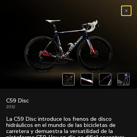
Saltar al contenido
Menú
(
0
)
Past models that made history.
Overview over every bike produced by Colnago in
chronological order.
C59 Disc
Freccia
Super
2012
1954
1968
La C59 Disc introduce los frenos de disco
Mexico
Mexico Oro
hidráulicos en el mundo de las bicicletas de
1972
1979
carretera y demuestra la versatilidad de la