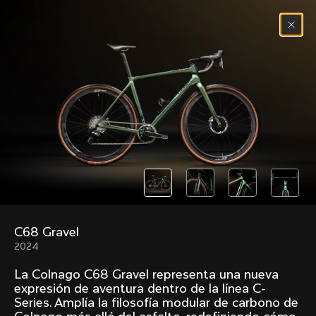
Saltar al contenido
Menú
(
0
)
Past models that made history.
Overview over every bike produced by Colnago in
chronological order.
C68 Gravel
Freccia
Super
2024
1954
1968
La Colnago C68 Gravel representa una nueva
Mexico
Mexico Oro
expresión de aventura dentro de la línea C-
1972
1979
Series. Amplía la filosofía modular de carbono de