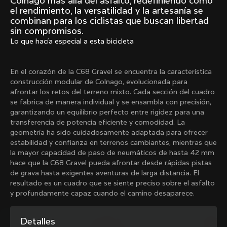
Colnago más allá del asfalto, redefiniendo cómo
Mexico TT
Master
el rendimiento, la versatilidad y la artesanía se
1980
1983
combinan para los ciclistas que buscan libertad
sin compromisos.
Arabesque
Oval CX
Lo que hacía especial a esta bicicleta
1983
1983
Master Krono
Master Pista Equilateral
1984
1985
En el corazón de la C68 Gravel se encuentra la característica
construcción modular de Colnago, evolucionada para
afrontar los retos del terreno mixto. Cada sección del cuadro
se fabrica de manera individual y se ensambla con precisión,
Cargar más
garantizando un equilibrio perfecto entre rigidez para una
transferencia de potencia eficiente y comodidad. La
geometría ha sido cuidadosamente adaptada para ofrecer
10 de 71
estabilidad y confianza en terrenos cambiantes, mientras que
la mayor capacidad de paso de neumáticos de hasta 42 mm
hace que la C68 Gravel pueda afrontar desde rápidas pistas
de grava hasta exigentes aventuras de larga distancia. El
resultado es un cuadro que se siente preciso sobre el asfalto
y profundamente capaz cuando el camino desaparece.
Detalles
Descubre las últimas noticias de la familia 