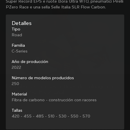
Super Record EPS e ruote Bora Ultra WTO, pneumatici Pirelli
Colnago con nuestro boletín semanal
PZero Race e una sella Selle Italia SLR Flow Carbon.
Detalles
Tipo
Quiénes somos
Road
Buscar una tienda
Ayuda
Familia
Colnago de ocasión y segunda mano
C-Series
Trabaja con nosotros
Contacto
Redes sociales
Guía de tallas
Año de producción
Registro de bicicletas
2022
Facebook
Asistencia y garantía
Instagram
Número de modelos producidos
Envíos y devoluciones
Twitter
México
|
Español
250
B2B Client Portal
Descubre las últimas noticias de Colnago con 
LinkedIn
FAQ
nuestro boletín semanal
Material
Fibra de carbono - construcción con racores
Condiciones generales
Política de privacidad
Tallas
¿Cambiar de país?
Política de cookies
420 - 455 - 485 - 510 - 530 - 550 - 570
Whistleblowing
Privacy Whistleblowing
Al registrarme, acepto los Términos y condiciones de Colnago