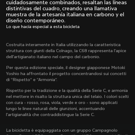
Mexico TT
Master
cuidadosamente combinados, resaltan las líneas
1980
1983
distintivas del cuadro, creando una llamativa
muestra de la artesanía italiana en carbono y el
Arabesque
Oval CX
diseño contemporáneo.
1983
1983
Lo que hacía especial a esta bicicleta
Master Krono
Master Pista Equilateral
1984
1985
Costruita interamente in Italia utilizzando la caratteristica
struttura con giunti della Colnago, la C68 rappresenta l'apice
dell'artigianato italiano nel campo del carbonio.
Cargar más
Per questa edizione speciale, il designer giapponese Motoki
Yoshio ha affrontato il progetto concentrandosi sui concetti
di “Rispetto” e “Armonia”.
10 de 71
Rispetto per la tradizione e la qualità della Serie C, e armonia
nel mettere in risalto la struttura unica del telaio. I colori scelti
con cura - rosso, rosa, viola, verde e oro - sono applicati
lungo le linee naturali delle giunzioni, accentuando
l'artigianalità che contraddistingue la Serie C.
La bicicletta è equipaggiata con un gruppo Campagnolo
Descubre las últimas noticias de la familia 