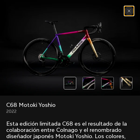
Saltar al contenido
Menú
(
0
)
Past models that made history.
Overview over every bike produced by Colnago in
chronological order.
C68 Motoki Yoshio
Freccia
Super
1954
1968
2022
Mexico
Mexico Oro
Esta edición limitada C68 es el resultado de la
1972
1979
colaboración entre Colnago y el renombrado
diseñador japonés Motoki Yoshio. Los colores,