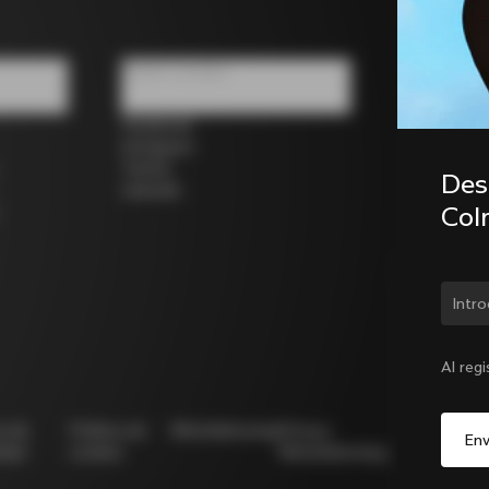
Redes sociales
Facebook
Instagram
Twitter
Desc
LinkedIn
Col
¿Cam
Al reg
ca de
Política de
Whistleblowing
Privacy
Modello
idad
cookies
Whistleblowing
231