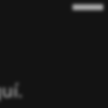
Buscar en
Cesta
(
0
)
uí.