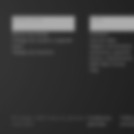
Quiénes somos
Ayuda
Buscar una tienda
Contacto
Colnago de ocasión y segunda
Guía de tallas
mano
Registro de bicicletas
Trabaja con nosotros
Asistencia y garantía
Envíos y devoluciones
B2B Client Portal
FAQ
©
Colnago
2026
Todos los derechos
Condiciones
Políti
reservados
generales
privac