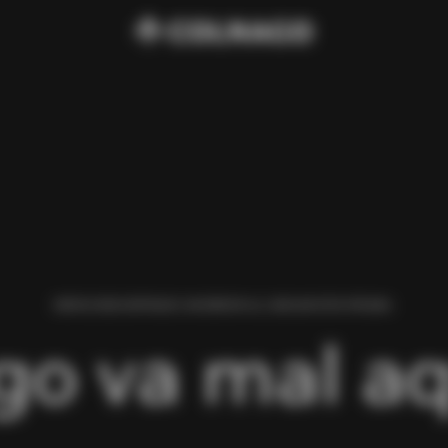
HEMOS ENCONTRADO UN ERROR AL CARGAR ESTA PÁGINA.
go va mal aq