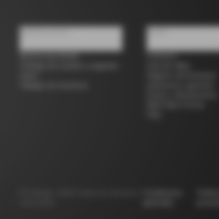
Quiénes somos
Ayuda
Buscar una tienda
Contacto
Colnago de ocasión y segunda
Guía de tallas
mano
Registro de bicicletas
Trabaja con nosotros
Asistencia y garantía
Envíos y devoluciones
B2B Client Portal
FAQ
©
Colnago
2026
Todos los derechos
Condiciones
Políti
reservados
generales
privac