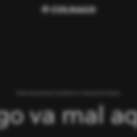
HEMOS ENCONTRADO UN ERROR AL CARGAR ESTA PÁGINA.
go va mal aq