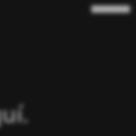
Buscar en
Cesta
(
0
)
uí.