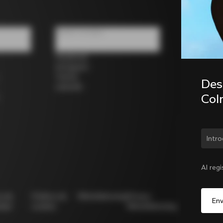
Redes sociales
Facebook
Instagram
Twitter
Desc
LinkedIn
Col
¿Cam
Al reg
ca de
Política de
Whistleblowing
Privacy
Modello
idad
cookies
Whistleblowing
231