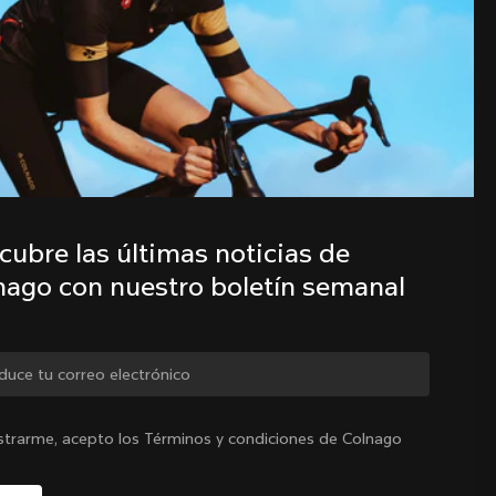
familia Colnago con nuestro boletín 
semanal
ubre las últimas noticias de 
nago con nuestro boletín semanal
México
|
Español
biar de país?
istrarme, acepto los Términos y condiciones de Colnago
ad
Sí, continúa en el sitio web de México.