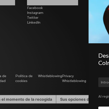
Facebook
Instagram
Twitter
LinkedIn
Desc
Col
ca de
Política de
Whistleblowing
Privacy
Modello
idad
cookies
Whistleblowing
231
¿Cam
Al reg
n el momento de la recogida
Sus opciones de privacid