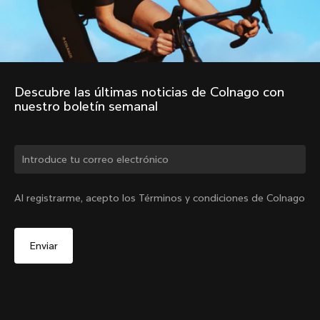
Descubre las últimas noticias de Colnago con 
nuestro boletín semanal
¿Cambiar de país?
Al registrarme, acepto los Términos y condiciones de Colnago
Sí, continúa en el sitio web de México.
Atril Colnago
De
MX$20,213
No, permanecer en el sitio web de Estados Unidos
Elige otro país
Añadir al carrito