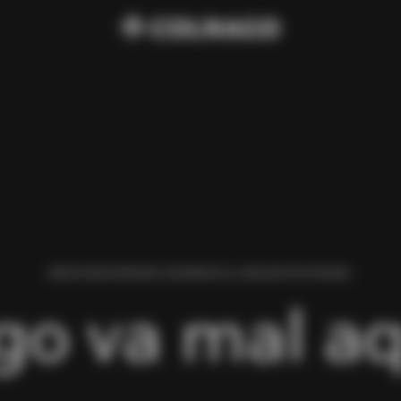
HEMOS ENCONTRADO UN ERROR AL CARGAR ESTA PÁGINA.
go va mal aq