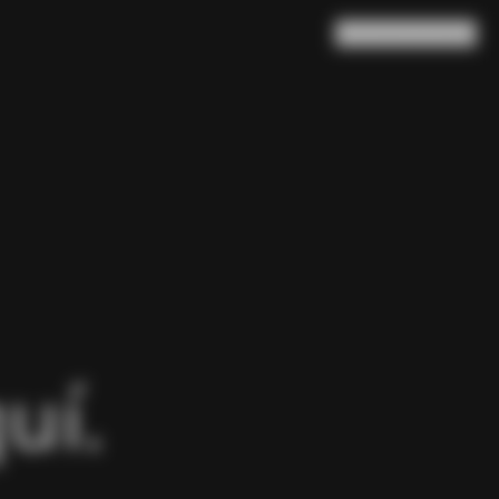
Buscar en
Cesta
(
0
)
uí.