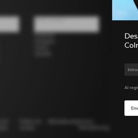
Redes sociales
Desc
Facebook
Instagram
Col
Twitter
LinkedIn
¿Cam
Al reg
ca de
Política de
Whistleblowing
Privacy
Modello
idad
cookies
Whistleblowing
231