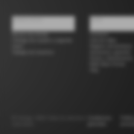
Quiénes somos
Ayuda
Buscar una tienda
Contacto
Colnago de ocasión y segunda
Guía de tallas
mano
Registro de bicicletas
Trabaja con nosotros
Asistencia y garantía
Envíos y devoluciones
B2B Client Portal
FAQ
©
Colnago
2026
Todos los derechos
Condiciones
Políti
reservados
generales
privac