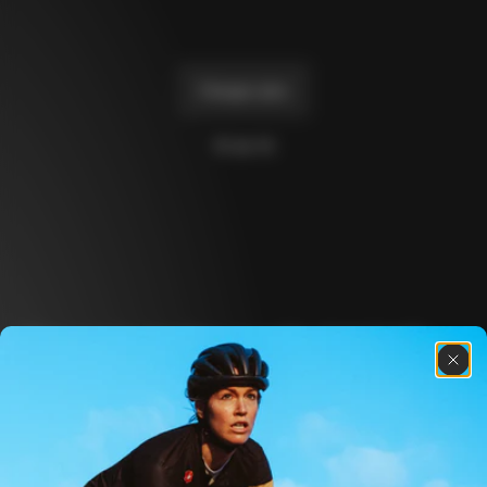
Charger plus
10 de 14
Découvre les dernières nouvelles de la famille 
Colnago avec notre lettre d’information 
hebdomadaire
À propos de nous