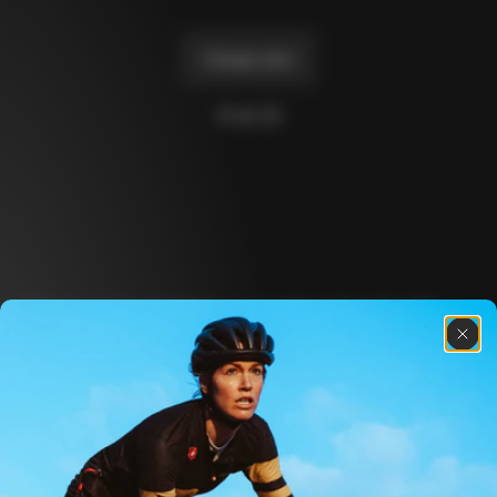
Charger plus
10 de 36
Découvre les dernières nouvelles de la famille 
Colnago avec notre lettre d’information 
hebdomadaire
À propos de nous
Store locator