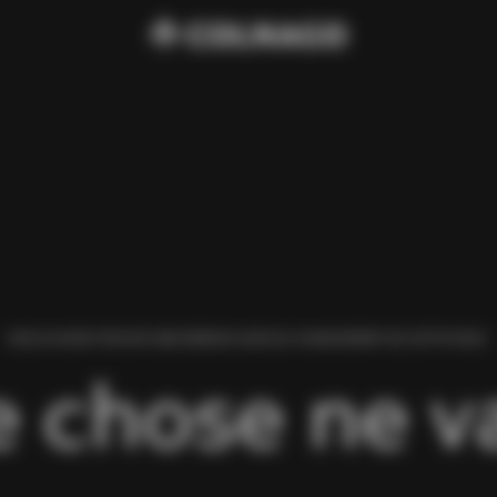
NOUS AVONS TROUVÉ UNE ERREUR LORS DU CHARGEMENT DE CETTE PAGE.
 chose ne va 