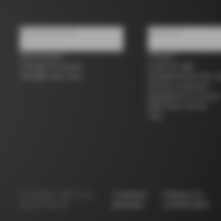
À propos de nous
Assistance
Store locator
Contact
Colnago d'occasion
Guide de taille
Travailler avec nous
Enregistrement des vé
Service et garantie
Expéditions et retours
B2B Client Portal
FAQ
©
Colnago
2026
Tous
Conditions
Politique de
droits réservés
générales
confidentialité