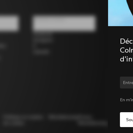
Réseaux sociaux
Facebook
Déc
Instagram
los
X
Coln
LinkedIn
d’i
Chan
En m'i
Politique en matière
Whistleblowing
Privacy
Modello
de cookies
Whistleblowing
231