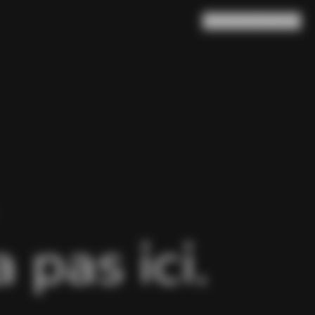
Rechercher
Panier
(
0
)
pas ici.