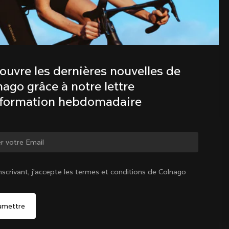
Découvre les dernières nouvelles de 
la famille Colnago avec notre lettre 
d’information hebdomadaire
ouvre les dernières nouvelles de 
ago grâce à notre lettre 
nformation hebdomadaire
ger de pays ?
nscrivant, j'accepte les termes et conditions de Colnago
Oui, continuer sur le site Belgique
Belgique
|
Français
Non, rester sur le site États-Unis d'Amérique
Choisir un autre pays