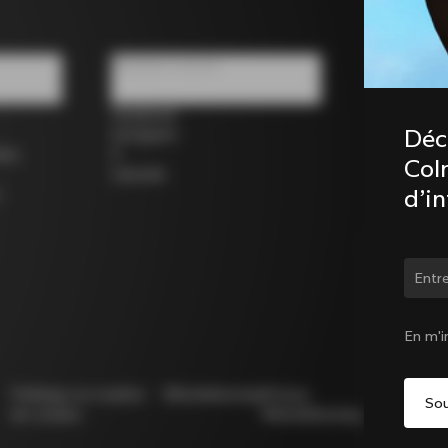
Réseaux sociaux
Facebook
Déc
Instagram
los
X
Coln
LinkedIn
d’i
Chan
En m'i
Politique en matière
Whistleblowing
Privacy
Modello
de cookies
Whistleblowing
231