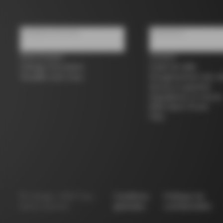
À propos de nous
Assistance
Store locator
Contact
Colnago d'occasion
Guide de taille
Travailler avec nous
Enregistrement des vé
Service et garantie
Expéditions et retours
B2B Client Portal
FAQ
©
Colnago
2026
Tous
Conditions
Politique de
droits réservés
générales
confidentialité