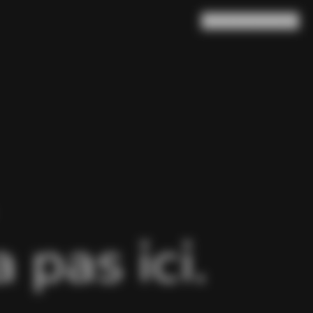
Rechercher
Panier
(
0
)
pas ici.