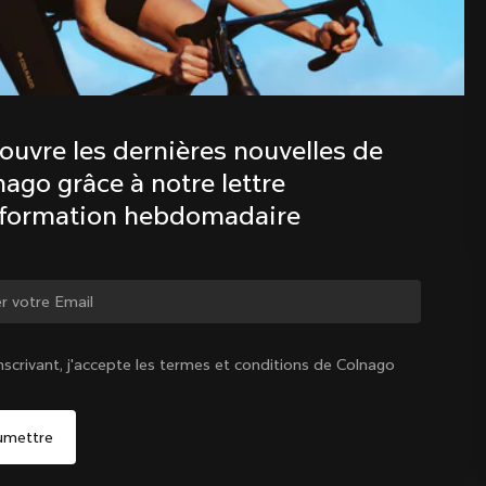
Découvre les dernières nouvelles de 
la famille Colnago avec notre lettre 
d’information hebdomadaire
ouvre les dernières nouvelles de 
ago grâce à notre lettre 
nformation hebdomadaire
ger de pays ?
nscrivant, j'accepte les termes et conditions de Colnago
Oui, continuer sur le site Belgique
Belgique
|
Français
Non, rester sur le site États-Unis d'Amérique
Choisir un autre pays