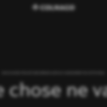
NOUS AVONS TROUVÉ UNE ERREUR LORS DU CHARGEMENT DE CETTE PAGE.
 chose ne va 