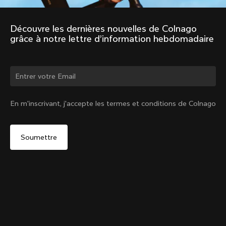
Découvre les dernières nouvelles de Colnago 
grâce à notre lettre d’information hebdomadaire
Changer de pays ?
En m'inscrivant, j'accepte les termes et conditions de Colnago
Oui, continuer sur le site Belgique
Collier de tige de selle interne V5Rs + Cache en
caoutchouc
De :
€85
Non, rester sur le site États-Unis d'Amérique
Choisir un autre pays
Vendu - m'avertir