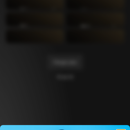
C64
C60 Ottanta5
2019
2017
C60
C59 Disc
2014
2012
C59
C50
2011
2004
Charger plus
10 de 14
Découvre les dernières nouvelles de la famille 