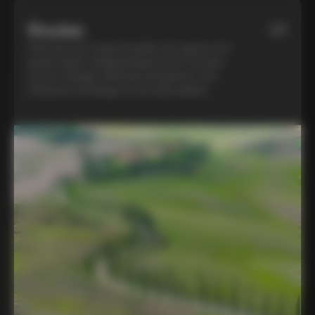
Routes
01
Parcours les routes bordées de cyprès et le
gravier blanc emblématique de la Toscane
sur un Colnago C68 haut de gamme, une
référence du design et du style italiens.