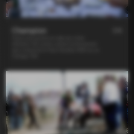
Champion
04
Passe une journée en selle aux côtés
d'Andrea Tafi, ancien cycliste professionnel
qui a remporté le Paris-Roubaix 1999 sur un
Colnago C40