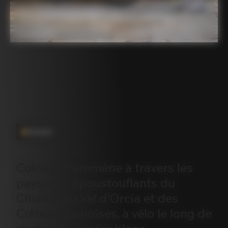
Itinéraire
Colnago
t'emmène
à
travers
les
paysages
époustouflants
du
Chianti,
du
Val
d'Orcia
et
des
Crêtes
Siennoises,
à
vélo
le
long
de