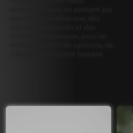
routes
de
gravier
blanc
emblématiques,
en
passant
par
des
villages
médiévaux,
des
vignobles
vallonnés
et
des
châteaux
historiques,
pour
un
mélange
parfait
de
cyclisme,
de
culture
et
de
beauté
toscane