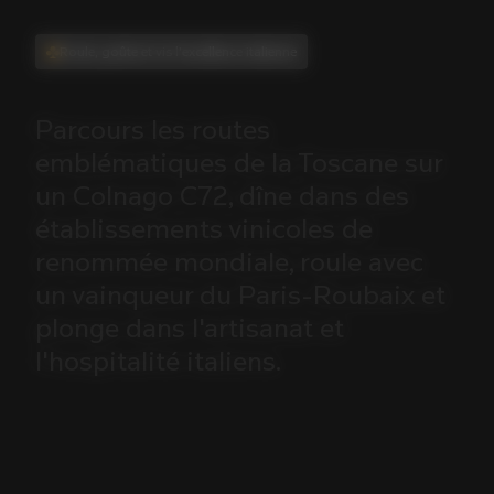
Roule, goûte et vis l'excellence italienne
Parcours
les
routes
emblématiques
de
la
Toscane
sur
un
Colnago
C72,
dîne
dans
des
établissements
vinicoles
de
renommée
mondiale,
roule
avec
un
vainqueur
du
Paris-Roubaix
et
plonge
dans
l'artisanat
et
l'hospitalité
italiens.