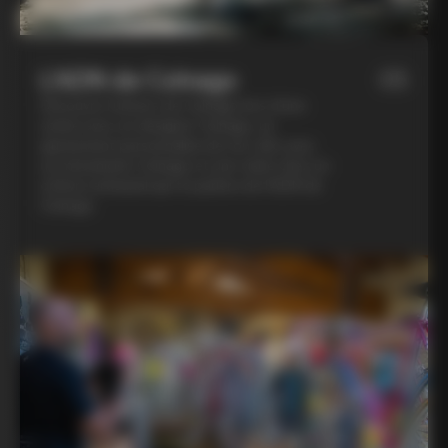
L’ADN de Colnago
05
Découvre l'univers de Colnago lors d'une
soirée avec un designer Colnago, un
ajustement personnalisé de ton vélo avec
un mécanicien Colnago et une visite chez un
orfèvre artisanal qui te parlera de l'ADN de
Colnago