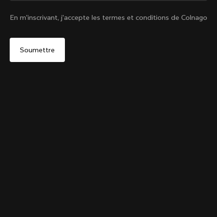
En m'inscrivant, j'accepte les termes et conditions de Colnago
Oui, continuer sur le site Canada
Non, rester sur le site États-Unis d'Amérique
Choisir un autre pays
Discover the tour