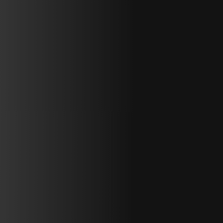
Accomplished
: 31 miles / 50 km, elevation gain: 2,673 feet /
815 meters
Longer Option
: 45 miles / 73 km, elevation gain: 5,120 feet /
1,561 meters
Accommodations
: Castiglion del Bosco