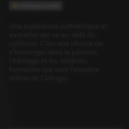
Caractéristiques principales
Une
expérience
authentique
et
exclusive
qui
va
au-delà
du
cyclisme.
C'est
une
chance
de
s'immerger
dans
la
passion,
l'héritage
et
les
relations
humaines
qui
sont
l'essence
même
de
Colnago.