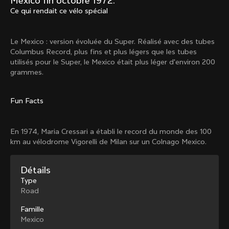
Mexico fin octobre 1972.
Mexico TT
Master
Ce qui rendait ce vélo spécial
1980
1983
Arabesque
Oval CX
Le Mexico : version évoluée du Super. Réalisé avec des tubes
1983
1983
Columbus Record, plus fins et plus légers que les tubes
Master Krono
Master Pista Equilateral
utilisés pour le Super, le Mexico était plus léger d'environ 200
1984
1985
grammes.
Fun Facts
Charger plus
En 1974, Maria Cressari a établi le record du monde des 100
10 de 71
km au vélodrome Vigorelli de Milan sur un Colnago Mexico.
Détails
Type
Road
Famille
Mexico
Découvre les dernières nouvelles de la famille 