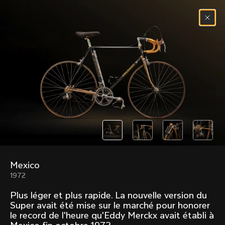
Passer au contenu
Menu
(
0
)
Past models that made history.
Overview over every bike produced by Colnago in
chronological order.
Mexico
Freccia
Super
1972
1954
1968
Plus léger et plus rapide. La nouvelle version du
Mexico
Mexico Oro
Super avait été mise sur le marché pour honorer
1972
1979
le record de l'heure qu'Eddy Merckx avait établi à