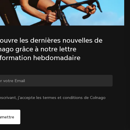
Découvre les dernières nouvelles de 
la famille Colnago avec notre lettre 
d’information hebdomadaire
ouvre les dernières nouvelles de 
ago grâce à notre lettre 
nformation hebdomadaire
ger de pays ?
nscrivant, j'accepte les termes et conditions de Colnago
Oui, continuer sur le site Canada
Canada
|
Français
Non, rester sur le site États-Unis d'Amérique
Choisir un autre pays