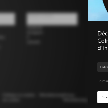
Réseaux sociaux
Facebook
Déc
Instagram
los
X
Coln
LinkedIn
d’i
Chan
En m'i
Politique en matière
Whistleblowing
Privacy
Modello
de cookies
Whistleblowing
231