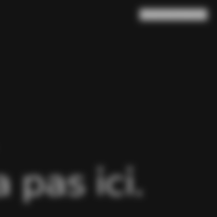
Rechercher
Panier
(
0
)
pas ici.