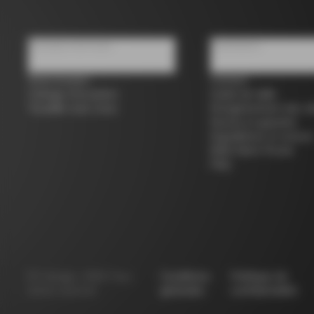
À propos de nous
Assistance
Store locator
Contact
Colnago d'occasion
Guide de taille
Travailler avec nous
Enregistrement des vé
Service et garantie
Expéditions et retours
B2B Client Portal
FAQ
©
Colnago
2026
Tous
Conditions
Politique de
droits réservés
générales
confidentialité