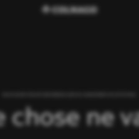
NOUS AVONS TROUVÉ UNE ERREUR LORS DU CHARGEMENT DE CETTE PAGE.
 chose ne va 