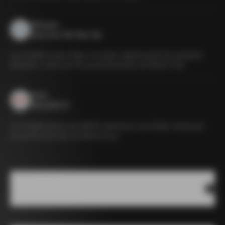
Shimano
Dura Ace Di2 Disc 12s
Le modèle le plus léger et le plus rapide parmi les groupes
Shimano, choisi par les professionnels du World Tour.
Sram
Red AXS E1
Le modèle phare de SRAM, silencieux, sûr, fluide, choisi par
les professionnels du World Tour.
Caractéristiques
Sram
Campagnolo
Shimano
Shimano
Red
Super
Dura
Ultegra
AXS
Record WRL
Ace Di2
Di2