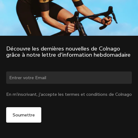
Découvre les dernières nouvelles de Colnago 
grâce à notre lettre d’information hebdomadaire
Changer de pays ?
En m'inscrivant, j'accepte les termes et conditions de Colnago
Oui, continuer sur le site Canada
Bidon Colnago 550 ml Noir
De :
CA$25
Non, rester sur le site États-Unis d'Amérique
Choisir un autre pays
Vendu - m'avertir