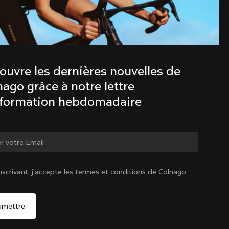
Découvre les dernières nouvelles de 
la famille Colnago avec notre lettre 
d’information hebdomadaire
ouvre les dernières nouvelles de 
ago grâce à notre lettre 
nformation hebdomadaire
ger de pays ?
nscrivant, j'accepte les termes et conditions de Colnago
Oui, continuer sur le site Canada
Canada
|
Français
Non, rester sur le site États-Unis d'Amérique
Choisir un autre pays