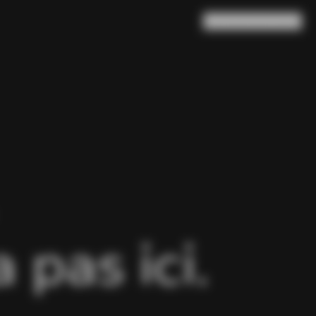
Rechercher
Panier
(
0
)
pas ici.