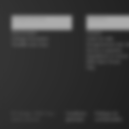
À propos de nous
Assistance
Store locator
Contact
Colnago d'occasion
Guide de taille
Travailler avec nous
Enregistrement des vé
Service et garantie
Expéditions et retours
B2B Client Portal
FAQ
©
Colnago
2026
Tous
Conditions
Politique de
droits réservés
générales
confidentialité