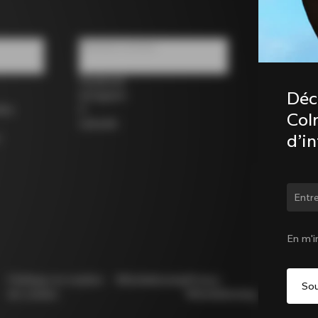
Réseaux sociaux
Facebook
Déc
Instagram
los
X
Coln
LinkedIn
d’i
Chan
En m'i
Politique en matière
Whistleblowing
Privacy
Modello
de cookies
Whistleblowing
231