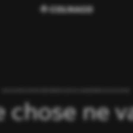
NOUS AVONS TROUVÉ UNE ERREUR LORS DU CHARGEMENT DE CETTE PAGE.
 chose ne va 