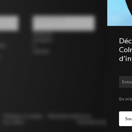
Réseaux sociaux
Facebook
Déc
Instagram
los
X
Coln
LinkedIn
d’i
Chan
En m'i
Politique en matière
Whistleblowing
Privacy
Modello
de cookies
Whistleblowing
231