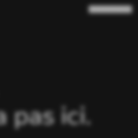
Rechercher
Panier
(
0
)
pas ici.