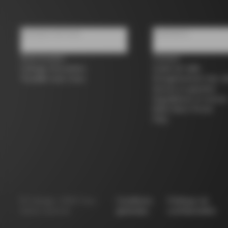
À propos de nous
Assistance
Store locator
Contact
Colnago d'occasion
Guide de taille
Travailler avec nous
Enregistrement des vé
Service et garantie
Expéditions et retours
B2B Client Portal
FAQ
©
Colnago
2026
Tous
Conditions
Politique de
droits réservés
générales
confidentialité