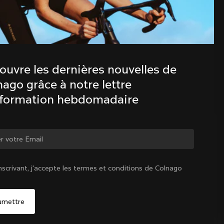
Découvre les dernières nouvelles de 
la famille Colnago avec notre lettre 
d’information hebdomadaire
ouvre les dernières nouvelles de 
ago grâce à notre lettre 
nformation hebdomadaire
ger de pays ?
nscrivant, j'accepte les termes et conditions de Colnago
Oui, continuer sur le site France
France
|
Français
Non, rester sur le site États-Unis d'Amérique
Choisir un autre pays