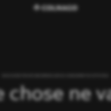
NOUS AVONS TROUVÉ UNE ERREUR LORS DU CHARGEMENT DE CETTE PAGE.
 chose ne va 