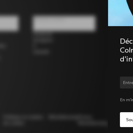
Réseaux sociaux
Facebook
Déc
Instagram
los
X
Coln
LinkedIn
d’i
Chan
En m'i
Politique en matière
Whistleblowing
Privacy
Modello
de cookies
Whistleblowing
231