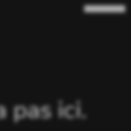
Rechercher
Panier
(
0
)
pas ici.