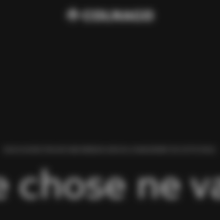
NOUS AVONS TROUVÉ UNE ERREUR LORS DU CHARGEMENT DE CETTE PAGE.
 chose ne va 