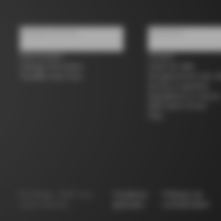
À propos de nous
Assistance
Store locator
Contact
Colnago d'occasion
Guide de taille
Travailler avec nous
Enregistrement des vé
Service et garantie
Expéditions et retours
B2B Client Portal
FAQ
©
Colnago
2026
Tous
Conditions
Politique de
droits réservés
générales
confidentialité