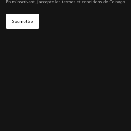
En m'inscrivant, j'accepte les termes et conditions de Colnago
Oui, continuer sur le site France
Varsity 1954
De :
€890
Non, rester sur le site États-Unis d'Amérique
Choisir un autre pays
Size
Ajouter au panier