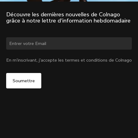
Découvre les dernières nouvelles de Colnago 
grâce à notre lettre d’information hebdomadaire
Changer de pays ?
En m'inscrivant, j'accepte les termes et conditions de Colnago
Oui, continuer sur le site France
Sac Y1Rs N°2
De :
€30
Non, rester sur le site États-Unis d'Amérique
Choisir un autre pays
Ajouter au panier