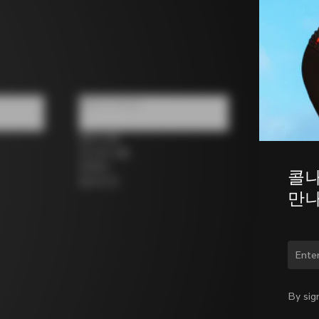
팔로우 하세요
페이스북
인스타그램
트위터
콜나
링크드인
만나
국가
By sig