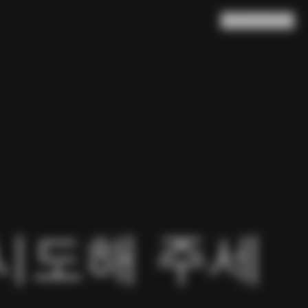
검색
장바구니
(
0
)
시도해 주세