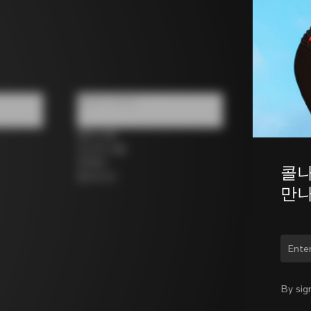
팔로우 하세요
페이스북
인스타그램
트위터
콜나
링크드인
만나
국가
By sig