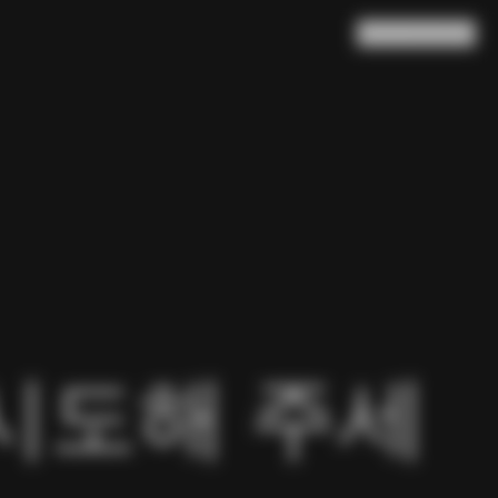
검색
장바구니
(
0
)
시도해 주세