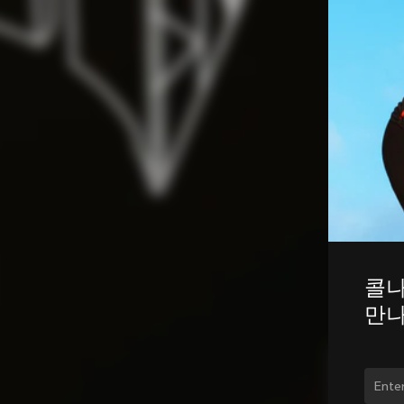
콜나
만나
국가