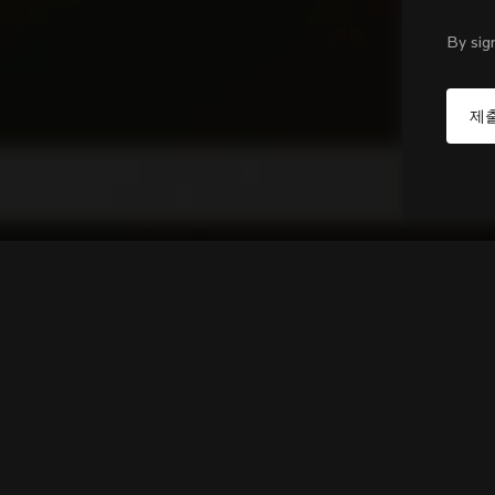
By sig
Y1rs B