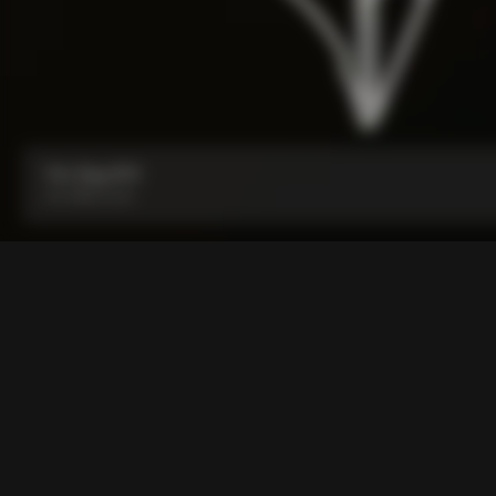
Y1rs Bag N°4
부터:
₩150,000