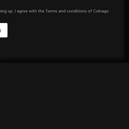
ning up, I agree with the Terms and conditions of Colnago
네, 대한민국 사이트로 이동
아니오, 미국 사이트 유지
다른 국가 선택
장바구니 담기
ag N°4