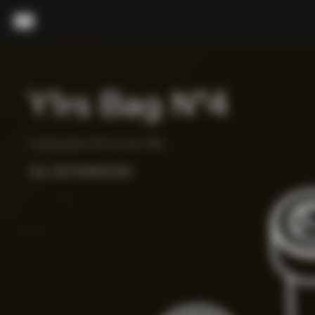
내용으로 스킵
메뉴
Y1rs Bag N°4
Components Kit for the Y1Rs
색상:
ART.000063390