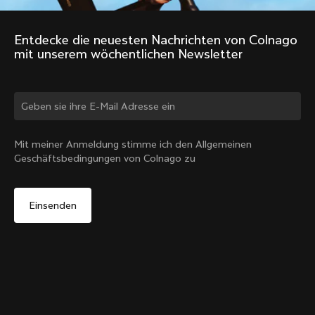
Entdecke die neuesten Nachrichten von Colnago 
mit unserem wöchentlichen Newsletter
Land ändern?
Mit meiner Anmeldung stimme ich den Allgemeinen
Geschäftsbedingungen von Colnago zu
Ja, weiter auf der Website von Österreich
Sattelstützenkopf – Racing-Sattelstütze (V4, V4Rs,
C68, C68 Gravel, C68 Allroad, G3-X, G4-X)
Von:
€40
Nein, auf der Vereinigte Staaten-Website bleiben
Ausverkauft -
Wähle ein anderes Land
benachrichtigen