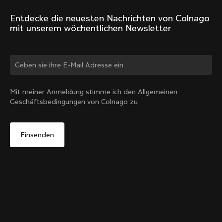
Entdecke die neuesten Nachrichten von Colnago 
mit unserem wöchentlichen Newsletter
Land ändern?
Mit meiner Anmeldung stimme ich den Allgemeinen
Geschäftsbedingungen von Colnago zu
Ja, weiter auf der Website von Österreich
D-shape Steuerrohr-Expander-Plug für das V5Rs
Von:
€15
Nein, auf der Vereinigte Staaten-Website bleiben
In den Warenkorb
Wähle ein anderes Land
legen