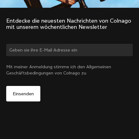
Entdecke die neuesten Nachrichten von Colnago 
mit unserem wöchentlichen Newsletter
Land ändern?
Mit meiner Anmeldung stimme ich den Allgemeinen
Geschäftsbedingungen von Colnago zu
Ja, weiter auf der Website von Österreich
Expander-Plug für Colnago SR9 Vorbau
Von:
€12
Nein, auf der Vereinigte Staaten-Website bleiben
In den Warenkorb
Wähle ein anderes Land
legen