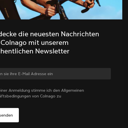
Entdecke die neuesten Nachrichten 
aus der Colnago Familie mit 
decke die neuesten Nachrichten 
unserem wöchentlichen Newsletter
 Colnago mit unserem 
hentlichen Newsletter
 ändern?
iner Anmeldung stimme ich den Allgemeinen
äftsbedingungen von Colnago zu
Ja, weiter auf der Website von Österreich
Österreich
|
Deutsch
Nein, auf der Vereinigte Staaten-Website bleiben
Wähle ein anderes Land