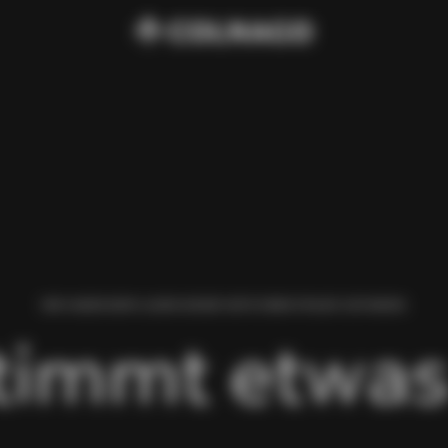
WIR HABEN BEIM LADEN DIESER SEITE EINEN FEHLER GEFUNDEN.
timmt etwas