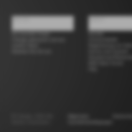
Über uns
Support
Ein Geschäft finden
Kontakt
Colnago gebraucht und aus
Grössentabelle
zweiter Hand
Registrierung von Fah
Arbeiten Sie mit uns
Service und Garantie
Versand und Rücksen
B2B Client Portal
FAQ
©
Colnago
2026
Alle
Allgemeine
Datensch
Rechte vorbehalten
Geschäftsbedingungen