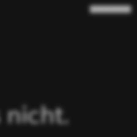
Suche
Warenkorb
(
0
)
 nicht.