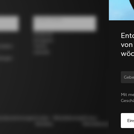
Soziale Medien
Ent
Facebook
Instagram
von
rrädern
Twitter
wöc
LinkedIn
dungen
Land
Mit me
Gesch
utzbestimmungen
Cookie-
Whistleblowing
Privacy
Modello
Richtlinie
Whistleblowing
231