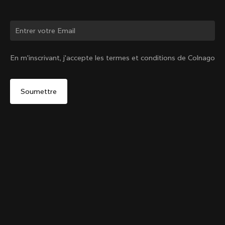
Changer de pays ?
En m'inscrivant, j'accepte les termes et conditions de Colnago
Oui, continuer sur le site Belgique
Ruban de guidon Grip UAE ADQ
+
4
De :
€32
Non, rester sur le site États-Unis d'Amérique
Choisir un autre pays
Vendu - m'avertir