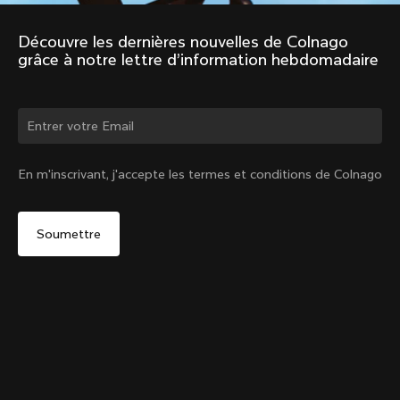
Découvre les dernières nouvelles de Colnago 
grâce à notre lettre d’information hebdomadaire
Changer de pays ?
En m'inscrivant, j'accepte les termes et conditions de Colnago
Oui, continuer sur le site Belgique
Tige de selle Racing (V4, V4Rs, C68, C68 Gravel, C68
Allroad, G3-X, G4-X)
De :
€250
Non, rester sur le site États-Unis d'Amérique
Choisir un autre pays
Setback
Ajouter au panier