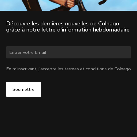
Découvre les dernières nouvelles de Colnago 
grâce à notre lettre d’information hebdomadaire
Changer de pays ?
En m'inscrivant, j'accepte les termes et conditions de Colnago
Oui, continuer sur le site Belgique
Kit d'Amélioration de Jeu de Direction en Titane Y1Rs
De :
€199.99
Non, rester sur le site États-Unis d'Amérique
Choisir un autre pays
Titanium Preload Kit Y1Rs + Gear (Size)
Ajouter au panier