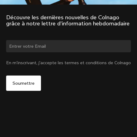
Découvre les dernières nouvelles de Colnago 
grâce à notre lettre d’information hebdomadaire
Changer de pays ?
En m'inscrivant, j'accepte les termes et conditions de Colnago
Oui, continuer sur le site Canada
Tête de tige de selle – Tige de selle Racing 0 mm (V4,
V4Rs, C68, C68 Gravel, C68 Allroad, G3-X, G4-X)
De :
CA$47
Non, rester sur le site États-Unis d'Amérique
Choisir un autre pays
Ajouter au panier