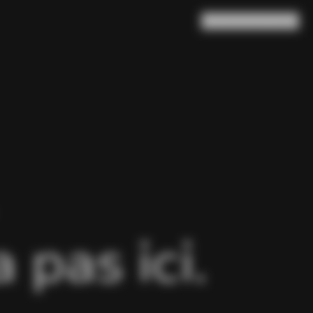
Rechercher
Panier
(
0
)
pas ici.