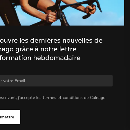
Découvre les dernières nouvelles de 
la famille Colnago avec notre lettre 
d’information hebdomadaire
ouvre les dernières nouvelles de 
ago grâce à notre lettre 
nformation hebdomadaire
ger de pays ?
nscrivant, j'accepte les termes et conditions de Colnago
Oui, continuer sur le site France
France
|
Français
Non, rester sur le site États-Unis d'Amérique
Choisir un autre pays