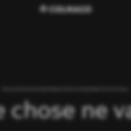
NOUS AVONS TROUVÉ UNE ERREUR LORS DU CHARGEMENT DE CETTE PAGE.
 chose ne va 