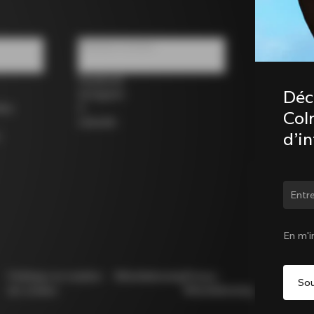
Réseaux sociaux
Facebook
Déc
Instagram
los
X
Coln
LinkedIn
d’i
Chan
En m'i
Politique en matière
Whistleblowing
Privacy
Modello
de cookies
Whistleblowing
231