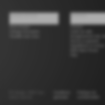
À propos de nous
Assistance
Store locator
Contact
Colnago d'occasion
Guide de taille
Travailler avec nous
Enregistrement des vé
Service et garantie
Expéditions et retours
B2B Client Portal
FAQ
©
Colnago
2026
Tous
Conditions
Politique de
droits réservés
générales
confidentialité