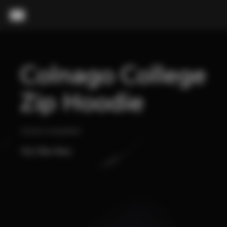
내용으로 스킵
메뉴
Colnago College 
Zip Hoodie
Cotton sweatshirt
색상:
Blue Navy