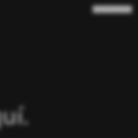
Buscar en
Cesta
(
0
)
uí.