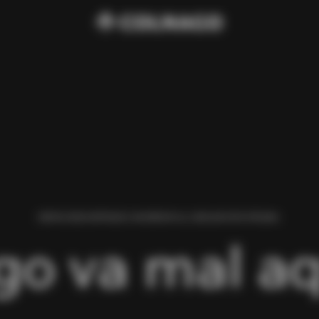
HEMOS ENCONTRADO UN ERROR AL CARGAR ESTA PÁGINA.
go va mal aq