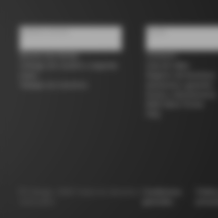
Quiénes somos
Ayuda
Buscar una tienda
Contacto
Colnago de ocasión y segunda
Guía de tallas
mano
Registro de bicicletas
Trabaja con nosotros
Asistencia y garantía
Envíos y devoluciones
B2B Client Portal
FAQ
©
Colnago
2026
Todos los derechos
Condiciones
Políti
reservados
generales
privac