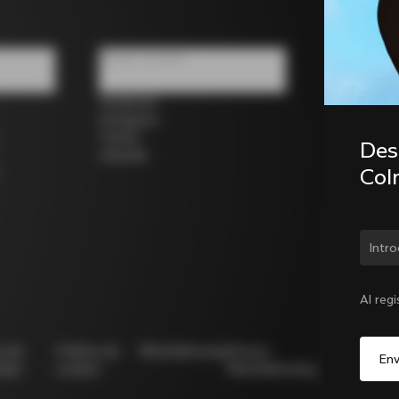
Redes sociales
Facebook
Instagram
Twitter
Desc
LinkedIn
Col
¿Cam
Al reg
ca de
Política de
Whistleblowing
Privacy
Modello
idad
cookies
Whistleblowing
231