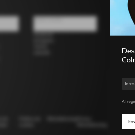
Redes sociales
Facebook
Instagram
Twitter
Desc
LinkedIn
Col
¿Cam
Al reg
ca de
Política de
Whistleblowing
Privacy
Modello
idad
cookies
Whistleblowing
231