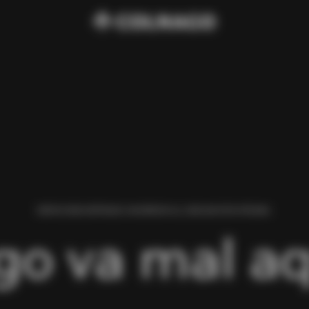
HEMOS ENCONTRADO UN ERROR AL CARGAR ESTA PÁGINA.
go va mal aq