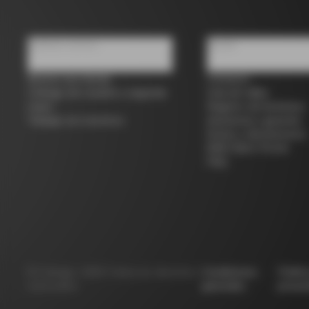
Quiénes somos
Ayuda
Buscar una tienda
Contacto
Colnago de ocasión y segunda
Guía de tallas
mano
Registro de bicicletas
Trabaja con nosotros
Asistencia y garantía
Envíos y devoluciones
B2B Client Portal
FAQ
©
Colnago
2026
Todos los derechos
Condiciones
Políti
reservados
generales
privac