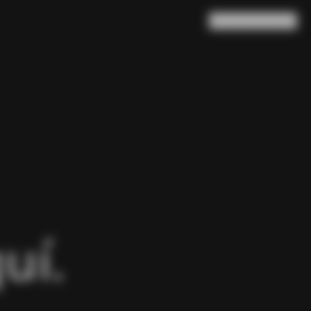
Buscar en
Cesta
(
0
)
uí.