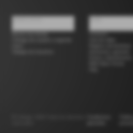
Quiénes somos
Ayuda
Buscar una tienda
Contacto
Colnago de ocasión y segunda
Guía de tallas
mano
Registro de bicicletas
Trabaja con nosotros
Asistencia y garantía
Envíos y devoluciones
B2B Client Portal
FAQ
©
Colnago
2026
Todos los derechos
Condiciones
Políti
reservados
generales
privac