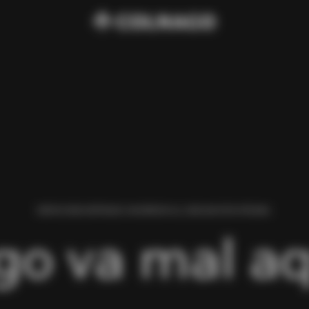
HEMOS ENCONTRADO UN ERROR AL CARGAR ESTA PÁGINA.
go va mal aq