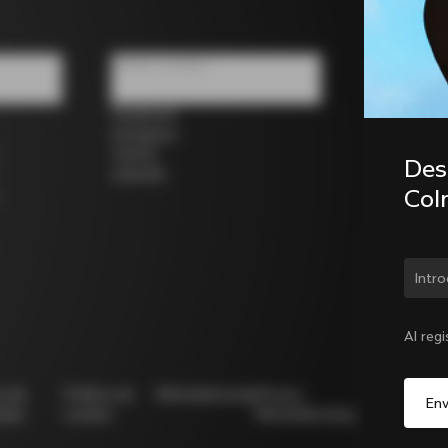
Redes sociales
Facebook
Instagram
Twitter
Desc
LinkedIn
Col
¿Cam
Al reg
ca de
Política de
Whistleblowing
Privacy
Modello
idad
cookies
Whistleblowing
231