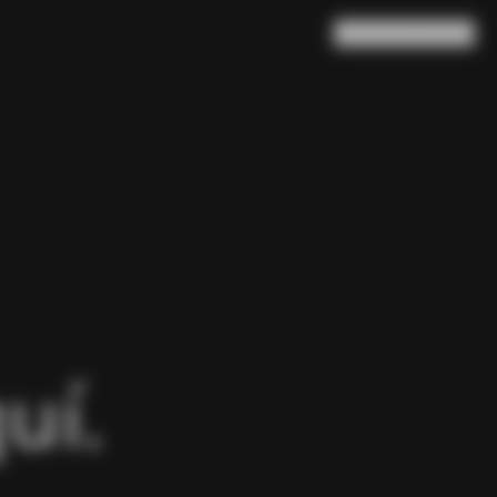
Buscar en
Cesta
(
0
)
uí.