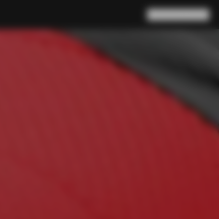
Buscar en
Cesta
(
0
)